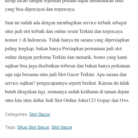
kerap dicari sampai sejumlah pemain dapat memisahkan situs
yang bisa dipercayai dan terpercaya.
Saat ini sudah ada dengan membagikan service terbaik sebagai
situs judi slot terbaik dan online resmi Terkini dan terpercaya
nomor 1 di Indonesia. Tidak hanya itu sarana yang dipersiapkan
paling lengkap, bukan hanya Persiapkan permainan judi slot
online dengan performa Terkini dan menarik, bonus yang kami
sajikan bisa juga disebutkan terbesar dan bukan hanya perkataan
saja saja bersama situs judi Slot Gacor Terkini. Apa sarana dan
service sajikan? pengucapannya seperti berikut. Karena itu tidak
butuh diragukan lagi, semuanya sudah kelihatan di taman depan
situs kita situs daftar Judi Slot Online Joker123 Gopay dan Ovo.
Categories:
Slot Gacor
Tags:
Situs Slot Gacor
,
Slot Gacor