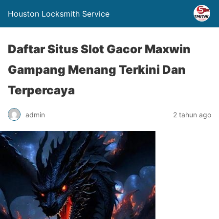
Houston Locksmith Service
Daftar Situs Slot Gacor Maxwin
Gampang Menang Terkini Dan
Terpercaya
admin
2 tahun ago