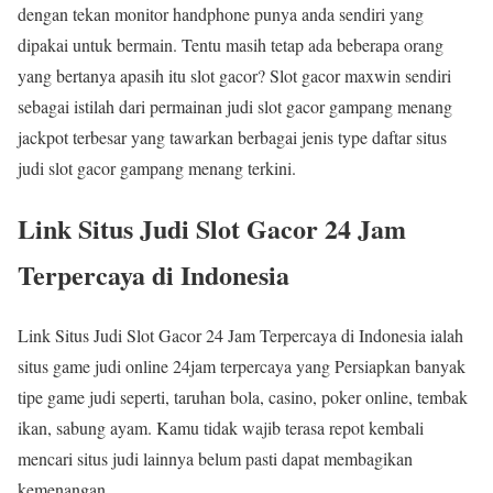
dengan tekan monitor handphone punya anda sendiri yang
dipakai untuk bermain. Tentu masih tetap ada beberapa orang
yang bertanya apasih itu slot gacor? Slot gacor maxwin sendiri
sebagai istilah dari permainan judi slot gacor gampang menang
jackpot terbesar yang tawarkan berbagai jenis type daftar situs
judi slot gacor gampang menang terkini.
Link Situs Judi Slot Gacor 24 Jam
Terpercaya di Indonesia
Link Situs Judi Slot Gacor 24 Jam Terpercaya di Indonesia ialah
situs game judi online 24jam terpercaya yang Persiapkan banyak
tipe game judi seperti, taruhan bola, casino, poker online, tembak
ikan, sabung ayam. Kamu tidak wajib terasa repot kembali
mencari situs judi lainnya belum pasti dapat membagikan
kemenangan.