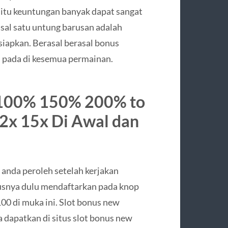
a itu keuntungan banyak dapat sangat
rasal satu untung barusan adalah
iapkan. Berasal berasal bonus
 pada di kesemua permainan.
100% 150% 200% to
12x 15x Di Awal dan
anda peroleh setelah kerjakan
susnya dulu mendaftarkan pada knop
 100 di muka ini. Slot bonus new
apatkan di situs slot bonus new