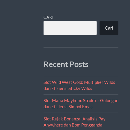
CARI
Cari
Recent Posts
Slot Wild West Gold: Multiplier Wilds
dan Efisiensi Sticky Wilds
Slot Mafia Mayhem: Struktur Gulungan
dan Efisiensi Simbol Emas
Slot Rujak Bonanza: Analisis Pay
Anywhere dan Bom Pengganda