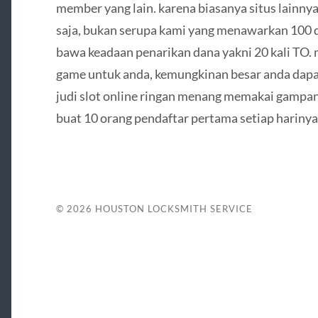
member yang lain. karena biasanya situs lain
saja, bukan serupa kami yang menawarkan 100 di a
bawa keadaan penarikan dana yakni 20 kali TO.
game untuk anda, kemungkinan besar anda dapa
judi slot online ringan menang memakai gampang
buat 10 orang pendaftar pertama setiap harinya 
© 2026
HOUSTON LOCKSMITH SERVICE