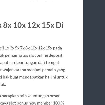
x 8x 10x 12x 15x Di
l 1x 3x 5x 7x 8x 10x 12x 15x pada
ak pemain situs slot online deposit
dapatkan keuntungan dari tempat
nar wajar karena menjadi pemain yang
i hak buat mendapatkan hal ini untuk
lak.
n harapkan raih keuntungan besar
percaya slot bonus new member 100 %