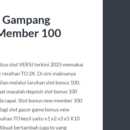
ne Gampang
Member 100
tus slot VERSI terkini 2025 memakai
 recehan TO 2X. Di sini maknanya
lan melalui taruhan slot bonus 100.
at masalah deposit slot bonus 100
ada capai. Slot bonus new member 100
lagi slot gacor game bonus new
lian TO kecil yaitu x1 x2 x3 x5 X10
dibuat bertambah juga to yang