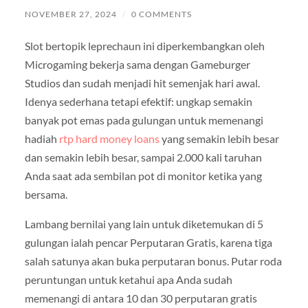
NOVEMBER 27, 2024
/
0 COMMENTS
Slot bertopik leprechaun ini diperkembangkan oleh
Microgaming bekerja sama dengan Gameburger
Studios dan sudah menjadi hit semenjak hari awal.
Idenya sederhana tetapi efektif: ungkap semakin
banyak pot emas pada gulungan untuk memenangi
hadiah
rtp hard money loans
yang semakin lebih besar
dan semakin lebih besar, sampai 2.000 kali taruhan
Anda saat ada sembilan pot di monitor ketika yang
bersama.
Lambang bernilai yang lain untuk diketemukan di 5
gulungan ialah pencar Perputaran Gratis, karena tiga
salah satunya akan buka perputaran bonus. Putar roda
peruntungan untuk ketahui apa Anda sudah
memenangi di antara 10 dan 30 perputaran gratis