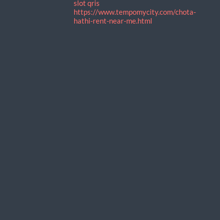
slot qris
https://www.tempomycity.com/chota-
hathi-rent-near-me.html