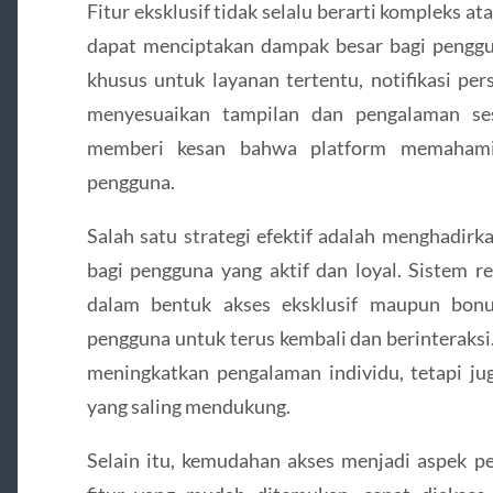
Fitur eksklusif tidak selalu berarti kompleks at
dapat menciptakan dampak besar bagi penggun
khusus untuk layanan tertentu, notifikasi pe
menyesuaikan tampilan dan pengalaman ses
memberi kesan bahwa platform memahami 
pengguna.
Salah satu strategi efektif adalah menghadirk
bagi pengguna yang aktif dan loyal. Sistem r
dalam bentuk akses eksklusif maupun bonu
pengguna untuk terus kembali dan berinteraksi.
meningkatkan pengalaman individu, tetapi 
yang saling mendukung.
Selain itu, kemudahan akses menjadi aspek pen