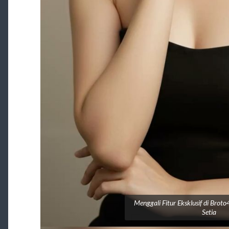
Menggali Fitur Eksklusif di Bro
Setia