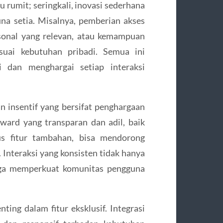
au rumit; seringkali, inovasi sederhana
a setia. Misalnya, pemberian akses
rsonal yang relevan, atau kemampuan
uai kebutuhan pribadi. Semua ini
dan menghargai setiap interaksi
an insentif yang bersifat penghargaan
eward yang transparan dan adil, baik
s fitur tambahan, bisa mendorong
 Interaksi yang konsisten tidak hanya
juga memperkuat komunitas pengguna
ting dalam fitur eksklusif. Integrasi