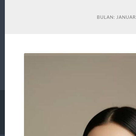
BULAN:
JANUAR