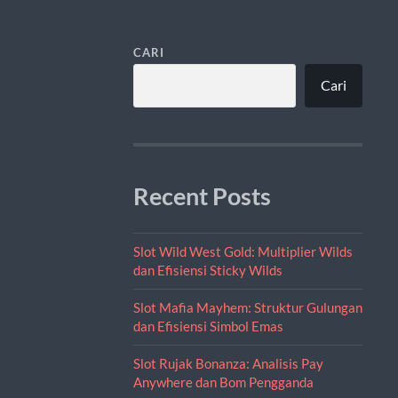
CARI
Cari
Recent Posts
Slot Wild West Gold: Multiplier Wilds
dan Efisiensi Sticky Wilds
Slot Mafia Mayhem: Struktur Gulungan
dan Efisiensi Simbol Emas
Slot Rujak Bonanza: Analisis Pay
Anywhere dan Bom Pengganda