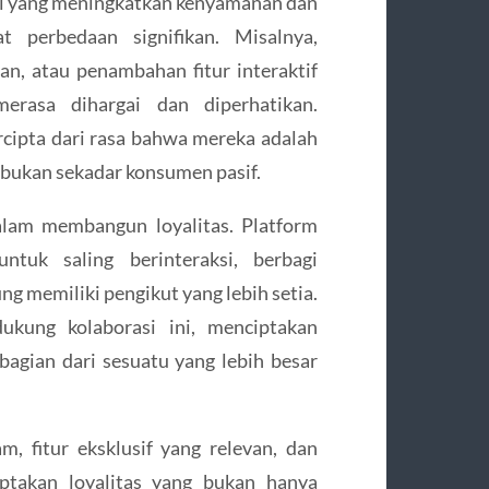
ecil yang meningkatkan kenyamanan dan
 perbedaan signifikan. Misalnya,
n, atau penambahan fitur interaktif
rasa dihargai dan diperhatikan.
rcipta dari rasa bahwa mereka adalah
 bukan sekadar konsumen pasif.
lam membangun loyalitas. Platform
tuk saling berinteraksi, berbagi
 memiliki pengikut yang lebih setia.
dukung kolaborasi ini, menciptakan
agian dari sesuatu yang lebih besar
 fitur eksklusif yang relevan, dan
iptakan loyalitas yang bukan hanya