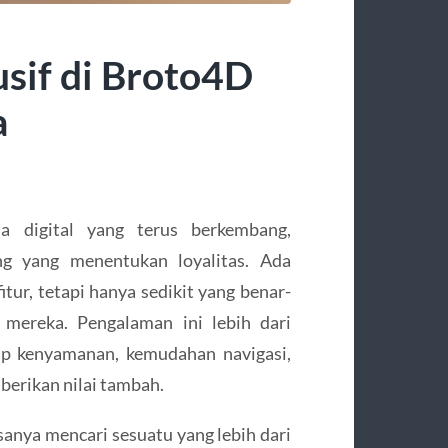
usif di Broto4D
a
 digital yang terus berkembang,
g yang menentukan loyalitas. Ada
ur, tetapi hanya sedikit yang benar-
mereka. Pengalaman ini lebih dari
up kenyamanan, kemudahan navigasi,
berikan nilai tambah.
sanya mencari sesuatu yang lebih dari