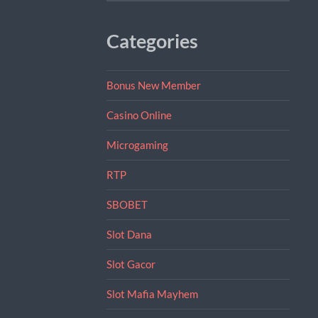
Categories
Bonus New Member
Casino Online
Microgaming
RTP
SBOBET
Slot Dana
Slot Gacor
Slot Mafia Mayhem