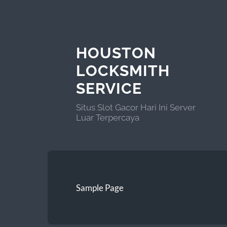
HOUSTON
LOCKSMITH
SERVICE
Situs Slot Gacor Hari Ini Server
Luar Terpercaya
Sample Page