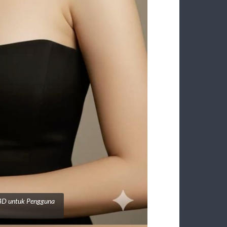
to4D untuk Pengguna