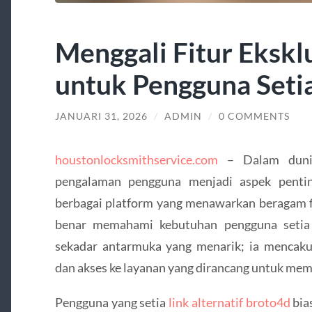
Menggali Fitur Ekskl
untuk Pengguna Seti
JANUARI 31, 2026
/
ADMIN
/
0 COMMENTS
houstonlocksmithservice.com
– Dalam dunia
pengalaman pengguna menjadi aspek pentin
berbagai platform yang menawarkan beragam fit
benar memahami kebutuhan pengguna setia 
sekadar antarmuka yang menarik; ia mencak
dan akses ke layanan yang dirancang untuk mem
Pengguna yang setia
link alternatif broto4d
bia