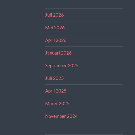
Juli 2026
Mei 2026
April 2026
Januari 2026
September 2025
Juli 2025
April 2025
Maret 2025
November 2024