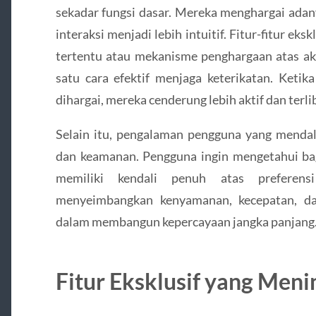
sekadar fungsi dasar. Mereka menghargai ada
interaksi menjadi lebih intuitif. Fitur-fitur eksk
tertentu atau mekanisme penghargaan atas akt
satu cara efektif menjaga keterikatan. Keti
dihargai, mereka cenderung lebih aktif dan terli
Selain itu, pengalaman pengguna yang mendal
dan keamanan. Pengguna ingin mengetahui b
memiliki kendali penuh atas prefere
menyeimbangkan kenyamanan, kecepatan, d
dalam membangun kepercayaan jangka panjang
Fitur Eksklusif yang Meni