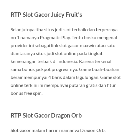
RTP Slot Gacor Juicy Fruit’s
Selanjutnya tiba situs judi slot terbaik dan terpercaya
no 1 namanya Pragmatic Play. Tentu bosku mengenal
provider ini sebagai link slot gacor maxwin atau satu
diantaranya situs judi slot online pada tingkat
kemenangan terbaik di indonesia. Karena terkenal
sama bonus jackpot progresifnya. Game buah-buahan
berair mempunyai 4 baris dalam 8 gulungan. Game slot
online terkini ini mempunyai putaran gratis dan fitur
bonus free spin.
RTP Slot Gacor Dragon Orb
Slot gacor malam hari ini namanya Dragon Orb,