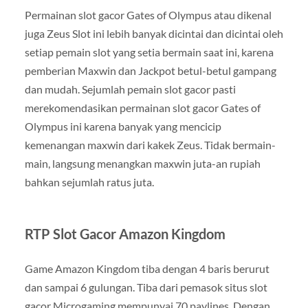
Permainan slot gacor Gates of Olympus atau dikenal
juga Zeus Slot ini lebih banyak dicintai dan dicintai oleh
setiap pemain slot yang setia bermain saat ini, karena
pemberian Maxwin dan Jackpot betul-betul gampang
dan mudah. Sejumlah pemain slot gacor pasti
merekomendasikan permainan slot gacor Gates of
Olympus ini karena banyak yang mencicip
kemenangan maxwin dari kakek Zeus. Tidak bermain-
main, langsung menangkan maxwin juta-an rupiah
bahkan sejumlah ratus juta.
RTP Slot Gacor Amazon Kingdom
Game Amazon Kingdom tiba dengan 4 baris berurut
dan sampai 6 gulungan. Tiba dari pemasok situs slot
gacor Microgaming mempunyai 70 paylines. Dengan