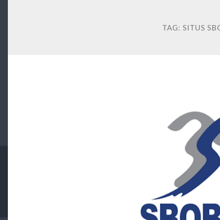
TAG:
SITUS S