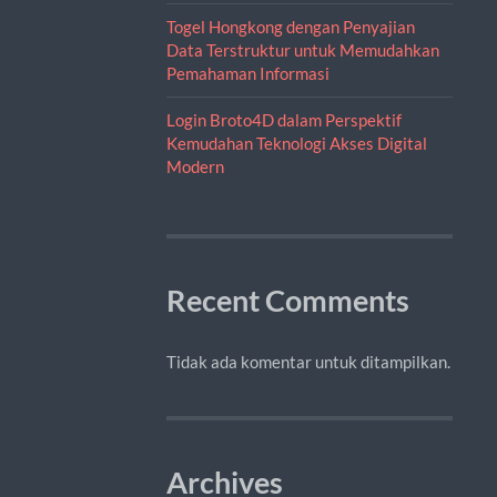
Togel Hongkong dengan Penyajian
Data Terstruktur untuk Memudahkan
Pemahaman Informasi
Login Broto4D dalam Perspektif
Kemudahan Teknologi Akses Digital
Modern
Recent Comments
Tidak ada komentar untuk ditampilkan.
Archives