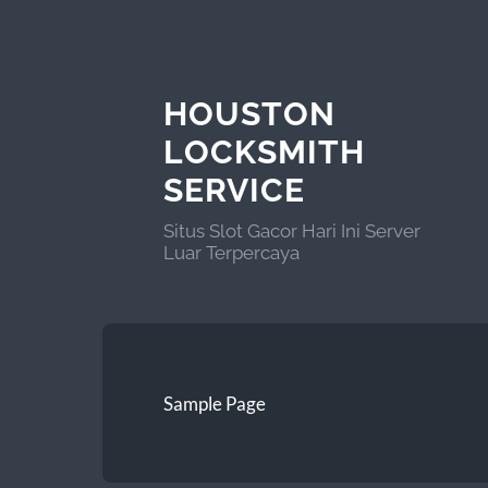
HOUSTON
LOCKSMITH
SERVICE
Situs Slot Gacor Hari Ini Server
Luar Terpercaya
Sample Page