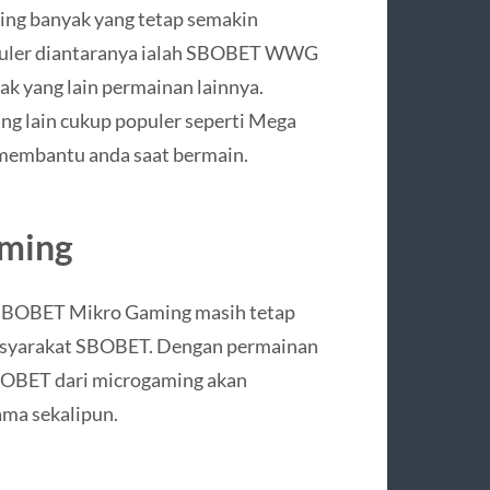
ling banyak yang tetap semakin
puler diantaranya ialah SBOBET WWG
k yang lain permainan lainnya.
ng lain cukup populer seperti Mega
membantu anda saat bermain.
ming
n SBOBET Mikro Gaming masih tetap
 masyarakat SBOBET. Dengan permainan
BOBET dari microgaming akan
ma sekalipun.