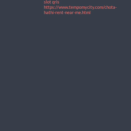
slot qris
https://www.tempomycity.com/chota-
hathi-rent-near-me.html