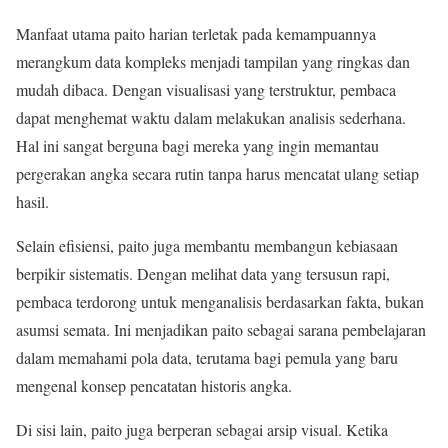
Manfaat utama paito harian terletak pada kemampuannya
merangkum data kompleks menjadi tampilan yang ringkas dan
mudah dibaca. Dengan visualisasi yang terstruktur, pembaca
dapat menghemat waktu dalam melakukan analisis sederhana.
Hal ini sangat berguna bagi mereka yang ingin memantau
pergerakan angka secara rutin tanpa harus mencatat ulang setiap
hasil.
Selain efisiensi, paito juga membantu membangun kebiasaan
berpikir sistematis. Dengan melihat data yang tersusun rapi,
pembaca terdorong untuk menganalisis berdasarkan fakta, bukan
asumsi semata. Ini menjadikan paito sebagai sarana pembelajaran
dalam memahami pola data, terutama bagi pemula yang baru
mengenal konsep pencatatan historis angka.
Di sisi lain, paito juga berperan sebagai arsip visual. Ketika