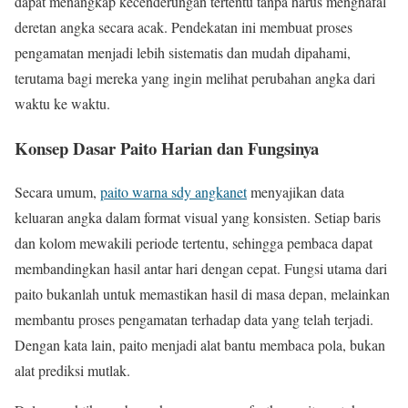
dapat menangkap kecenderungan tertentu tanpa harus menghafal
deretan angka secara acak. Pendekatan ini membuat proses
pengamatan menjadi lebih sistematis dan mudah dipahami,
terutama bagi mereka yang ingin melihat perubahan angka dari
waktu ke waktu.
Konsep Dasar Paito Harian dan Fungsinya
Secara umum,
paito warna sdy angkanet
menyajikan data
keluaran angka dalam format visual yang konsisten. Setiap baris
dan kolom mewakili periode tertentu, sehingga pembaca dapat
membandingkan hasil antar hari dengan cepat. Fungsi utama dari
paito bukanlah untuk memastikan hasil di masa depan, melainkan
membantu proses pengamatan terhadap data yang telah terjadi.
Dengan kata lain, paito menjadi alat bantu membaca pola, bukan
alat prediksi mutlak.