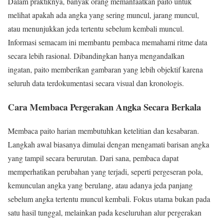
Dalam praktiknya, banyak orang memanfaatkan paito untuk
melihat apakah ada angka yang sering muncul, jarang muncul,
atau menunjukkan jeda tertentu sebelum kembali muncul.
Informasi semacam ini membantu pembaca memahami ritme data
secara lebih rasional. Dibandingkan hanya mengandalkan
ingatan, paito memberikan gambaran yang lebih objektif karena
seluruh data terdokumentasi secara visual dan kronologis.
Cara Membaca Pergerakan Angka Secara Berkala
Membaca paito harian membutuhkan ketelitian dan kesabaran.
Langkah awal biasanya dimulai dengan mengamati barisan angka
yang tampil secara berurutan. Dari sana, pembaca dapat
memperhatikan perubahan yang terjadi, seperti pergeseran pola,
kemunculan angka yang berulang, atau adanya jeda panjang
sebelum angka tertentu muncul kembali. Fokus utama bukan pada
satu hasil tunggal, melainkan pada keseluruhan alur pergerakan