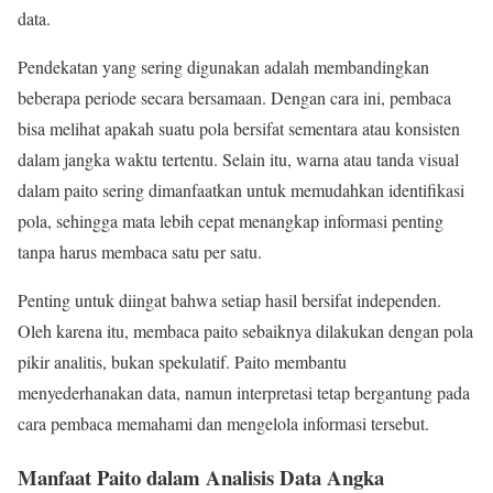
data.
Pendekatan yang sering digunakan adalah membandingkan
beberapa periode secara bersamaan. Dengan cara ini, pembaca
bisa melihat apakah suatu pola bersifat sementara atau konsisten
dalam jangka waktu tertentu. Selain itu, warna atau tanda visual
dalam paito sering dimanfaatkan untuk memudahkan identifikasi
pola, sehingga mata lebih cepat menangkap informasi penting
tanpa harus membaca satu per satu.
Penting untuk diingat bahwa setiap hasil bersifat independen.
Oleh karena itu, membaca paito sebaiknya dilakukan dengan pola
pikir analitis, bukan spekulatif. Paito membantu
menyederhanakan data, namun interpretasi tetap bergantung pada
cara pembaca memahami dan mengelola informasi tersebut.
Manfaat Paito dalam Analisis Data Angka