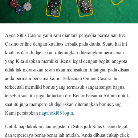
Agen Situs Casino yaitu satu diantara penyedia permainan live
Casino online dengan kualitas terbaik pada dunia. Suatu hal ini
kualitas dari di dijelaskan-diterangkan-diterangkan permainan
yang Kita siapkan memiliki lisensi legal dengan begitu anggota
tidak tak merasakan resah akan merasakan rintangan pada disaat
anda bermain bersama kami. Terkecuali Online Casino itu
terkecuali memiliki bonus yang termasuk sangat sangat bagus.
tersebut saat itu juga daftarkan diri Bettor bersama Admin untuk
saat itu juga memperoleh dijelaskan-diterangkan bonus yang
Kami persiapkan
nagahoki88 login
.
Untuk tiap lakukan atau register di Situs judi Situs Casino legal
dan terpercaya benar-benar lah mudah. Anda dibuat cukup click