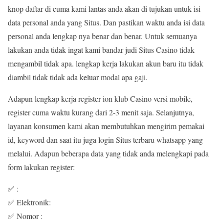
knop daftar di cuma kami lantas anda akan di tujukan untuk isi
data personal anda yang Situs. Dan pastikan waktu anda isi data
personal anda lengkap nya benar dan benar. Untuk semuanya
lakukan anda tidak ingat kami bandar judi Situs Casino tidak
mengambil tidak apa. lengkap kerja lakukan akun baru itu tidak
diambil tidak tidak ada keluar modal apa gaji.
Adapun lengkap kerja register ion klub Casino versi mobile,
register cuma waktu kurang dari 2-3 menit saja. Selanjutnya,
layanan konsumen kami akan membutuhkan mengirim pemakai
id, keyword dan saat itu juga login Situs terbaru whatsapp yang
melalui. Adapun beberapa data yang tidak anda melengkapi pada
form lakukan register:
✅ :
✅ Elektronik:
✅ Nomor :