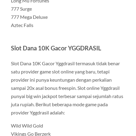
Long Mu Fortunes
777 Surge
777 Mega Deluxe
Aztec Falls
Slot Dana 10K Gacor YGGDRASIL
Slot Dana 10K Gacor Yggdrasil termasuk tidak benar
satu provider game slot online yang baru, tetapi
provider ini punya keuntungan dengan perkalian
sampai 20x asal bonus freespin. Slot online Yggdrasil
punyai big win jackpot terbesar sampai sejumlah ratus
juta rupiah. Berikut beberapa mode game pada
provider Yggdrasil adalah:
Wild Wild Gold
Vikings Go Berzerk