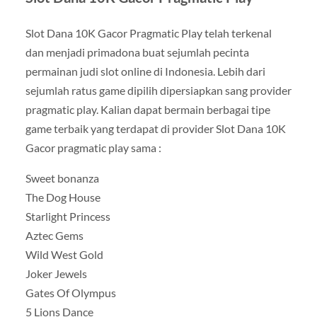
Slot Dana 10K Gacor Pragmatic Play telah terkenal
dan menjadi primadona buat sejumlah pecinta
permainan judi slot online di Indonesia. Lebih dari
sejumlah ratus game dipilih dipersiapkan sang provider
pragmatic play. Kalian dapat bermain berbagai tipe
game terbaik yang terdapat di provider Slot Dana 10K
Gacor pragmatic play sama :
Sweet bonanza
The Dog House
Starlight Princess
Aztec Gems
Wild West Gold
Joker Jewels
Gates Of Olympus
5 Lions Dance