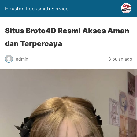
Houston Locksmith Service
Situs Broto4D Resmi Akses Aman
dan Terpercaya
admin
3 bulan ago