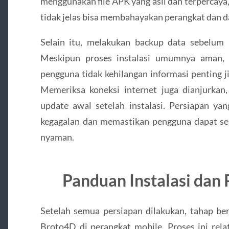
menggunakan file APK yang asli dan terpercay
tidak jelas bisa membahayakan perangkat dan da
Selain itu, melakukan backup data sebelum i
Meskipun proses instalasi umumnya aman,
pengguna tidak kehilangan informasi penting j
Memeriksa koneksi internet juga dianjurkan,
update awal setelah instalasi. Persiapan ya
kegagalan dan memastikan pengguna dapat seg
nyaman.
Panduan Instalasi dan
Setelah semua persiapan dilakukan, tahap ber
Broto4D di perangkat mobile. Proses ini rela