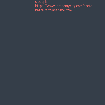
slot qris
https://www.tempomycity.com/chota-
hathi-rent-near-me.html