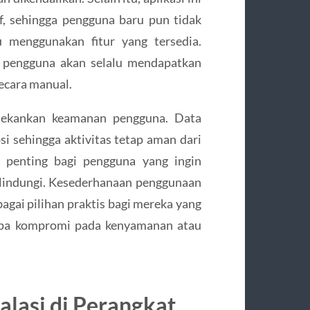
, sehingga pengguna baru pun tidak
 menggunakan fitur yang tersedia.
, pengguna akan selalu mendapatkan
ecara manual.
nekankan keamanan pengguna. Data
psi sehingga aktivitas tetap aman dari
n penting bagi pengguna yang ingin
erlindungi. Kesederhanaan penggunaan
gai pilihan praktis bagi mereka yang
npa kompromi pada kenyamanan atau
alasi di Perangkat