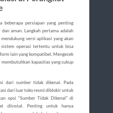
e
a beberapa persiapan yang penting
car dan aman. Langkah pertama adalah
mendukung versi aplikasi yang akan
i sistem operasi tertentu untuk bisa
tform lain yang kompatibel. Mengecek
si membutuhkan kapasitas yang cukup
si dari sumber tidak dikenal. Pada
asi dari luar toko resmi diblokir untuk
kan opsi “Sumber Tidak Dikenal” di
t diinstal. Penting untuk hanya