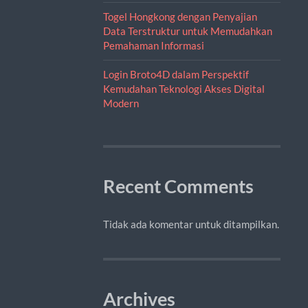
Togel Hongkong dengan Penyajian
Data Terstruktur untuk Memudahkan
Pemahaman Informasi
Login Broto4D dalam Perspektif
Kemudahan Teknologi Akses Digital
Modern
Recent Comments
Tidak ada komentar untuk ditampilkan.
Archives