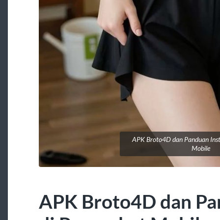
APK Broto4D dan Panduan Insta
Mobile
APK Broto4D dan Pan