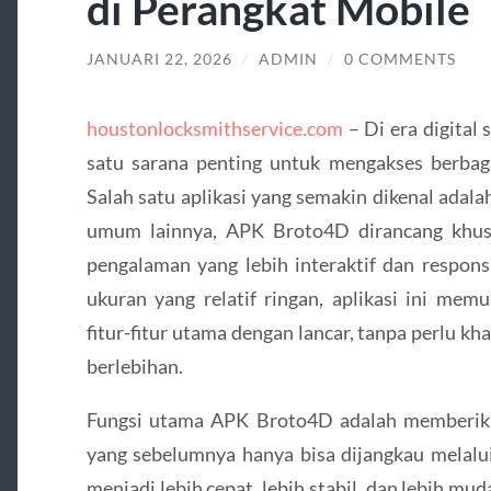
di Perangkat Mobile
JANUARI 22, 2026
/
ADMIN
/
0 COMMENTS
houstonlocksmithservice.com
– Di era digital 
satu sarana penting untuk mengakses berbaga
Salah satu aplikasi yang semakin dikenal adal
umum lainnya, APK Broto4D dirancang khus
pengalaman yang lebih interaktif dan respons
ukuran yang relatif ringan, aplikasi ini m
fitur-fitur utama dengan lancar, tanpa perlu 
berlebihan.
Fungsi utama APK Broto4D adalah memberikan
yang sebelumnya hanya bisa dijangkau melalui
menjadi lebih cepat, lebih stabil, dan lebih muda