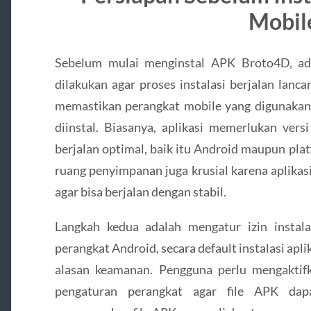
Mobil
Sebelum mulai menginstal APK Broto4D, ad
dilakukan agar proses instalasi berjalan lan
memastikan perangkat mobile yang digunakan 
diinstal. Biasanya, aplikasi memerlukan vers
berjalan optimal, baik itu Android maupun pla
ruang penyimpanan juga krusial karena aplika
agar bisa berjalan dengan stabil.
Langkah kedua adalah mengatur izin instala
perangkat Android, secara default instalasi aplik
alasan keamanan. Pengguna perlu mengaktif
pengaturan perangkat agar file APK dapa